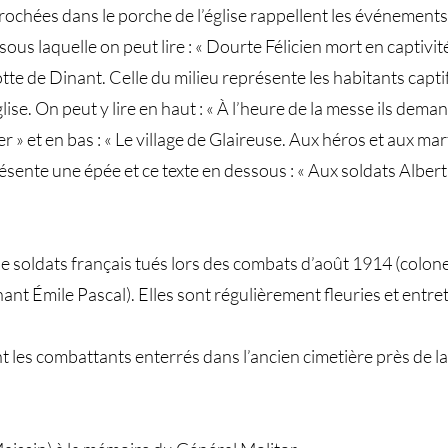
chées dans le porche de l’église rappellent les événements 
us laquelle on peut lire : « Dourte Félicien mort en captivité
rérotte de Dinant. Celle du milieu représente les habitants capt
glise. On peut y lire en haut : « À l’heure de la messe ils de
r » et en bas : « Le village de Glaireuse. Aux héros et aux ma
sente une épée et ce texte en dessous : « Aux soldats Albert 
 soldats français tués lors des combats d’août 1914 (colone
nant Émile Pascal). Elles sont régulièrement fleuries et ent
 les combattants enterrés dans l’ancien cimetière près de 