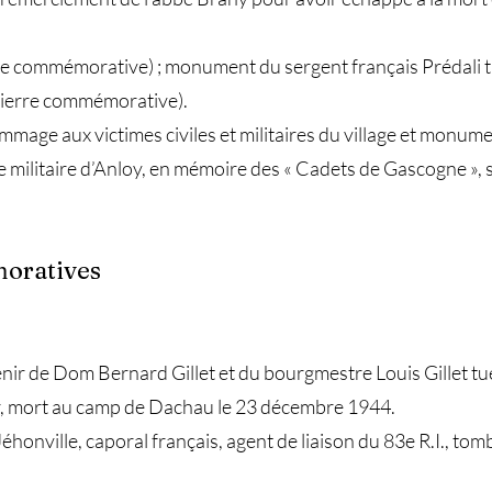
e commémorative) ; monument du sergent français Prédali tu
ierre commémorative).
ge aux victimes civiles et militaires du village et monumen
re militaire d’Anloy, en mémoire des « Cadets de Gascogne », 
moratives
ir de Dom Bernard Gillet et du bourgmestre Louis Gillet tué
er, mort au camp de Dachau le 23 décembre 1944.
Jéhonville, caporal français, agent de liaison du 83e R.I., tom