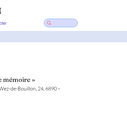
N
cter
de mémoire »
(Wez-de-Bouillon, 24, 6890 –