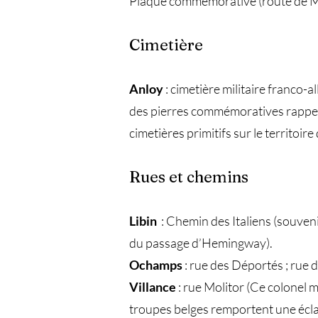
Plaque commémorative (route de Ma
Cimetière
Anloy
: cimetière militaire franco-
des pierres commémoratives rappell
cimetières primitifs sur le territoi
Rues et chemins
Libin
: Chemin des Italiens (souven
du passage d’Hemingway).
Ochamps
: rue des Déportés ; rue
Villance
: rue Molitor (Ce colonel m
troupes belges remportent une éclat