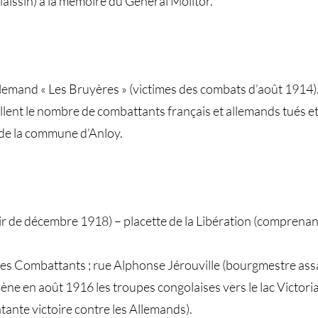
issin) à la mémoire du Général Molitor.
allemand « Les Bruyères » (victimes des combats d’août 1914). 
ent le nombre de combattants français et allemands tués e
re de la commune d’Anloy.
ir de décembre 1918) – placette de la Libération (comprena
 des Combattants ; rue Alphonse Jérouville (bourgmestre ass
ène en août 1916 les troupes congolaises vers le lac Victori
ante victoire contre les Allemands).