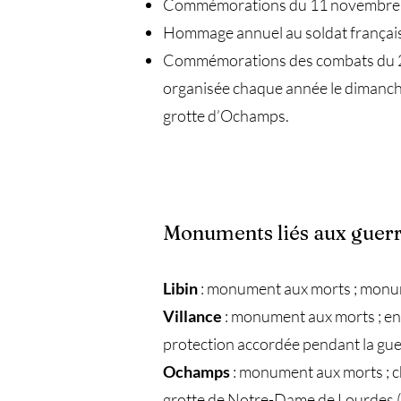
Commémorations du 11 novembre 19
Hommage annuel au soldat français P
Commémorations des combats du 22 a
organisée chaque année le dimanche 
grotte d’Ochamps.
M
onuments liés aux guer
Libin
: monument aux morts ; monum
Villance
: monument aux morts ; enc
protection accordée pendant la gu
Ochamps
: monument aux morts ; c
grotte de Notre-Dame de Lourdes (