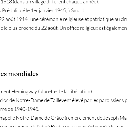
18 (dans un village différent chaque année).
rédali tué le 1er janvier 1945, à Smuid.
oût 1914 : une cérémonie religieuse et patriotique au cimet
le plus proche du 22 août. Un office religieux est égalemen
res mondiales
ent Hemingway (placette de la Libération).
los de Notre-Dame de Taillevent élevé par les paroissiens p
erre de 1940-1945.
hapelle Notre-Dame de Grâce (remerciement de Joseph Maré
remerciement de l’abbé Brahy pour avoir échappé à la mort 