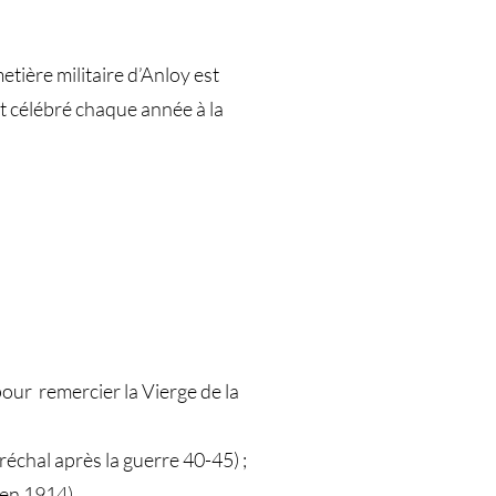
ière militaire d’Anloy est
t célébré chaque année à la
our remercier la Vierge de la
chal après la guerre 40-45) ;
en 1914).