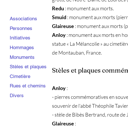
Redu
: monument aux morts.
Smuid
: monument aux morts (pierr
Associations
Glaireuse
: monument aux morts (p
Personnes
Anloy
: monument aux morts en homma
Initiatives
statue « La Mélancolie » au cimetiè
Hommages
de Montauban, France.
Monuments
Stèles et plaques
Stèles et plaques commé
Cimetière
Rues et chemins
Anloy
:
Divers
- pierres commémoratives en souven
souvenir de l’abbé Théophile Tavi
- stèle de Bibès Bertrand, route de 
Glaireuse
: