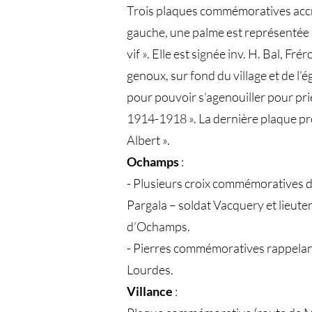
Trois plaques commémoratives accro
gauche, une palme est représentée so
vif ». Elle est signée inv. H. Bal, F
genoux, sur fond du village et de l’é
pour pouvoir s’agenouiller pour prie
1914-1918 ». La dernière plaque pré
Albert ».
Ochamps
:
- Plusieurs croix commémoratives de
Pargala – soldat Vacquery et lieute
d’Ochamps.
- Pierres commémoratives rappelant
Lourdes.
Villance
: